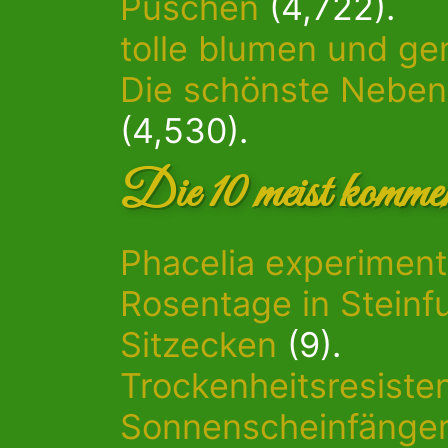
Puschen
(4,722).
tolle blumen und g
Die schönste Neben
(4,530).
Die 10 meist kommen
Phacelia experiment
Rosentage in Steinf
Sitzecken
(9).
Trockenheitsresiste
Sonnenscheinfänge