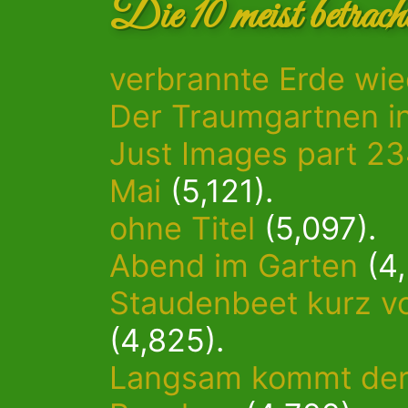
Die 10 meist betrach
verbrannte Erde wie
Der Traumgartnen in
Just Images part 2
Mai
(5,121).
ohne Titel
(5,097).
Abend im Garten
(4,
Staudenbeet kurz vo
(4,825).
Langsam kommt der F