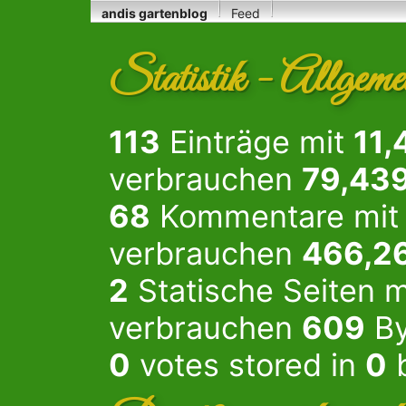
andis gartenblog
Feed
Statistik - Allgeme
113
Einträge mit
11,
verbrauchen
79,43
68
Kommentare mi
verbrauchen
466,2
2
Statische Seiten 
verbrauchen
609
By
0
votes stored in
0
b