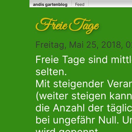
andis gartenblog
Feed
Freie Tage
Freitag, Mai 25, 2018, 
Freie Tage sind mittl
selten.
Mit steigender Vera
(weiter steigen kann s
die Anzahl der tägli
bei ungefähr Null. U
wird gepennt ....