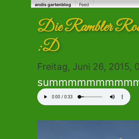
andis gartenblog
Feed
Die Rambler Rose 
:D
Freitag, Juni 26, 2015,
summmmmmmmm