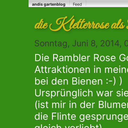
andis gartenblog
Feed
die Kletterrose al
Sonntag, Juni 8, 2014,
Die Rambler Rose Gol
Attraktionen in mei
bei den Bienen :-) )
Ursprünglich war si
(ist mir in der Blume
die Flinte gesprung
gleich verliebt).