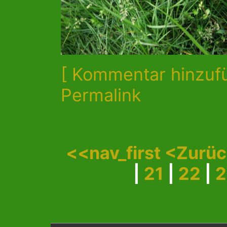
[ Kommentar hinzuf
Permalink
<<nav_first
<Zurü
|
21
|
22
|
2