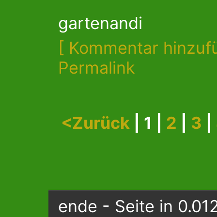
gartenandi
[ Kommentar hinzuf
Permalink
<Zurück
| 1 |
2
|
3
|
ende - Seite in 0.01