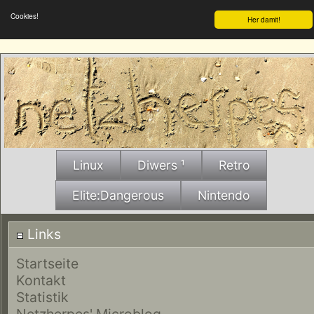
Cookies!
Her damit!
Linux
Diwers ¹
Retro
Elite:Dangerous
Nintendo
Links
Startseite
Kontakt
Statistik
Netzherpes' Microblog