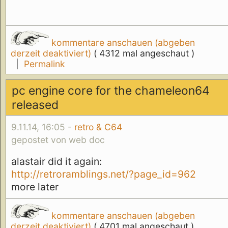
kommentare anschauen (abgeben
derzeit deaktiviert)
( 4312 mal angeschaut )
|
Permalink
pc engine core for the chameleon64
released
9.11.14, 16:05 -
retro & C64
gepostet von web doc
alastair did it again:
http://retroramblings.net/?page_id=962
more later
kommentare anschauen (abgeben
derzeit deaktiviert)
( 4701 mal angeschaut )