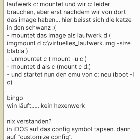
laufwerk c: mountet und wir c: leider
brauchen, aber erst nachdem wir von dort
das image haben... hier beisst sich die katze
in den schwanz :(
- mountet das image als laufwerk d (
imgmount d c:\virtuelles_laufwerk.img -size
blabla )
- unmountet c ( mount -u c )
- mountet d als c (mount c d:)
- und startet nun den emu von c: neu (boot -l
c)
bingo
win läuft..... kein hexenwerk
nix verstanden?
in iDOS auf das config symbol tapsen. dann
auf "customize config".