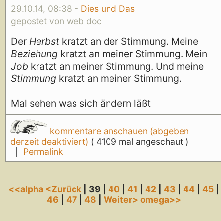
29.10.14, 08:38 -
Dies und Das
gepostet von web doc
Der
Herbst
kratzt an der Stimmung. Meine
Beziehung
kratzt an meiner Stimmung. Mein
Job
kratzt an meiner Stimmung. Und meine
Stimmung
kratzt an meiner Stimmung.
Mal sehen was sich ändern läßt
kommentare anschauen (abgeben
derzeit deaktiviert)
( 4109 mal angeschaut )
|
Permalink
<<alpha
<Zurück
| 39 |
40
|
41
|
42
|
43
|
44
|
45
|
46
|
47
|
48
|
Weiter>
omega>>