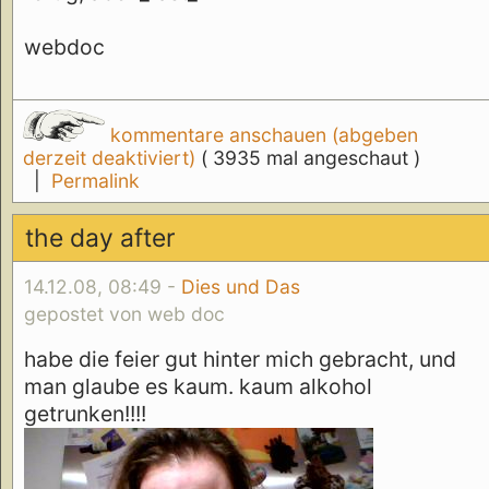
webdoc
kommentare anschauen (abgeben
derzeit deaktiviert)
( 3935 mal angeschaut )
|
Permalink
the day after
14.12.08, 08:49 -
Dies und Das
gepostet von web doc
habe die feier gut hinter mich gebracht, und
man glaube es kaum. kaum alkohol
getrunken!!!!