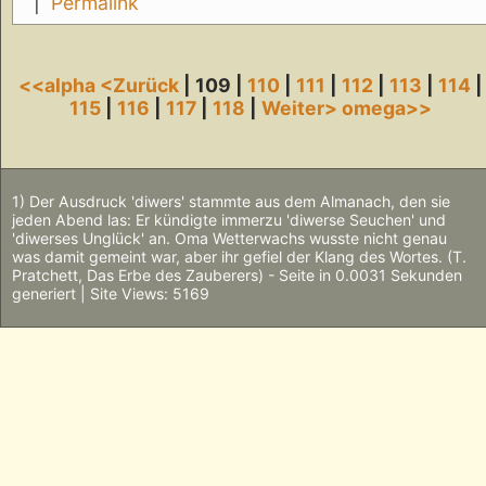
|
Permalink
<<alpha
<Zurück
| 109 |
110
|
111
|
112
|
113
|
114
|
115
|
116
|
117
|
118
|
Weiter>
omega>>
1) Der Ausdruck 'diwers' stammte aus dem Almanach, den sie
jeden Abend las: Er kündigte immerzu 'diwerse Seuchen' und
'diwerses Unglück' an. Oma Wetterwachs wusste nicht genau
was damit gemeint war, aber ihr gefiel der Klang des Wortes. (T.
Pratchett, Das Erbe des Zauberers) - Seite in 0.0031 Sekunden
generiert | Site Views: 5169