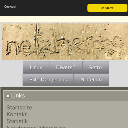
Cookies!
Her damit!
Linux
Diwers ¹
Retro
Elite:Dangerous
Nintendo
Links
Startseite
Kontakt
Statistik
Netzherpes' Microblog