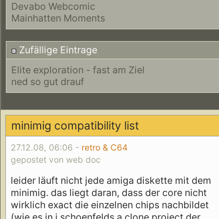
Devabo Webcomic
Mainhatten Moments
Zufällige Eintrage
Elite exploration - fast am Ziel
ned so gut drauf
minimig compatibility list
27.12.08, 06:06 -
retro & C64
gepostet von web doc
leider läuft nicht jede amiga diskette mit dem
minimig. das liegt daran, dass der core nicht
wirklich exact die einzelnen chips nachbildet
(wie es in j.schoenfelds a.clone project der