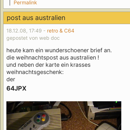
|
Permalink
post aus australien
18.12.08, 17:49 -
retro & C64
gepostet von web doc
heute kam ein wunderschoener brief an.
die weihnachtspost aus australien !
und neben der karte ein krasses
weihnachtsgeschenk:
der
64JPX