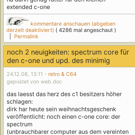
extended c-one
kommentare anschauen (abgeben
derzeit deaktiviert)
( 4286 mal angeschaut )
|
Permalink
noch 2 neuigkeiten: spectrum core für
den c-one und upd. des minimig
24.12.08, 13:11 -
retro & C64
gepostet von web doc
das laesst das herz des c1 besitzers höher
schlagen:
dirk har heute sein weihnachtsgeschenk
veröffentlicht: noch einen c-one core: der
spectrum
(unbrauchbarer computer aus dem vereinten