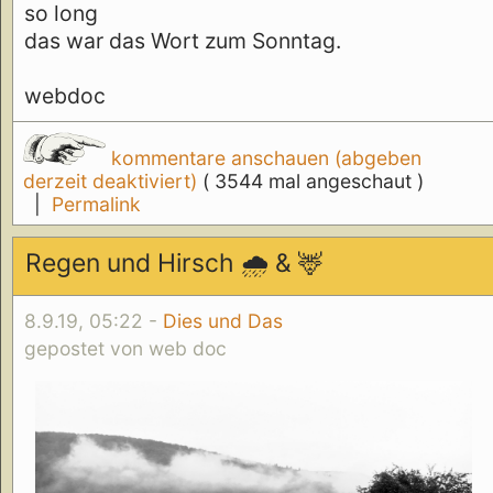
so long
das war das Wort zum Sonntag.
webdoc
kommentare anschauen (abgeben
derzeit deaktiviert)
( 3544 mal angeschaut )
|
Permalink
Regen und Hirsch 🌧️ & 🦌
8.9.19, 05:22 -
Dies und Das
gepostet von web doc