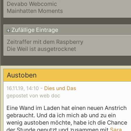
Devabo Webcomic
Mainhatten Moments
Zufällige Eintrage
Zeitraffer mit dem Raspberry
Die Weil ist ausgetrocknet
Austoben
16.11.19, 14:10 -
Dies und Das
gepostet von web doc
Eine Wand im Laden hat einen neuen Anstrich
gebraucht. Und da ich mich ab und zu ein
wenig austoben möchte, habe ich die Chance
der Stunde genutzt und zusammen mit
Sara