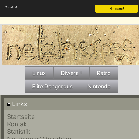
Cookies!
Her damit!
Linux
Diwers ¹
Retro
Elite:Dangerous
Nintendo
Links
Startseite
Kontakt
Statistik
Netzherpes' Microblog