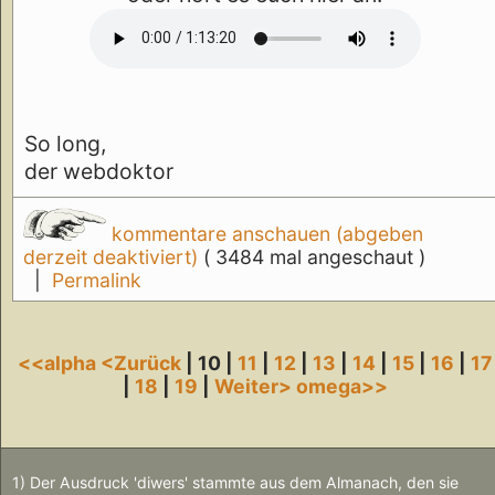
So long,
der webdoktor
kommentare anschauen (abgeben
derzeit deaktiviert)
( 3484 mal angeschaut )
|
Permalink
<<alpha
<Zurück
| 10 |
11
|
12
|
13
|
14
|
15
|
16
|
17
|
18
|
19
|
Weiter>
omega>>
1) Der Ausdruck 'diwers' stammte aus dem Almanach, den sie