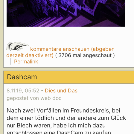
kommentare anschauen (abgeben
derzeit deaktiviert)
( 3706 mal angeschaut )
|
Permalink
Dashcam
8.11.19, 05:52 -
Dies und Das
gepostet von web doc
Nach zwei Vorfällen im Freundeskreis, bei
dem einer tödlich und der andere zum Glück
nur Blech waren, habe ich mich dazu
entschlossen eine DashCam zu kaufen.