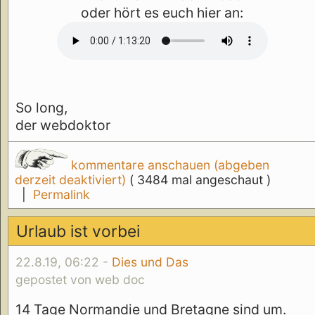
oder hört es euch hier an:
So long,
der webdoktor
kommentare anschauen (abgeben
derzeit deaktiviert)
( 3484 mal angeschaut )
|
Permalink
Urlaub ist vorbei
22.8.19, 06:22 -
Dies und Das
gepostet von web doc
14 Tage Normandie und Bretagne sind um.