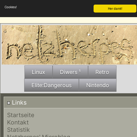
Cookies!
Her damit!
Linux
Diwers ¹
Retro
Elite:Dangerous
Nintendo
Links
Startseite
Kontakt
Statistik
Netzherpes' Microblog