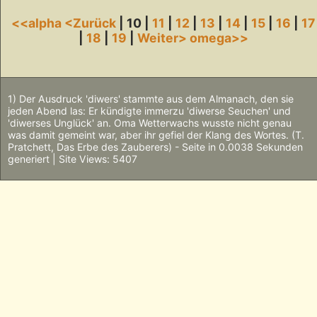
<<alpha
<Zurück
| 10 |
11
|
12
|
13
|
14
|
15
|
16
|
17
|
18
|
19
|
Weiter>
omega>>
1) Der Ausdruck 'diwers' stammte aus dem Almanach, den sie
jeden Abend las: Er kündigte immerzu 'diwerse Seuchen' und
'diwerses Unglück' an. Oma Wetterwachs wusste nicht genau
was damit gemeint war, aber ihr gefiel der Klang des Wortes. (T.
Pratchett, Das Erbe des Zauberers) - Seite in 0.0038 Sekunden
generiert | Site Views: 5407