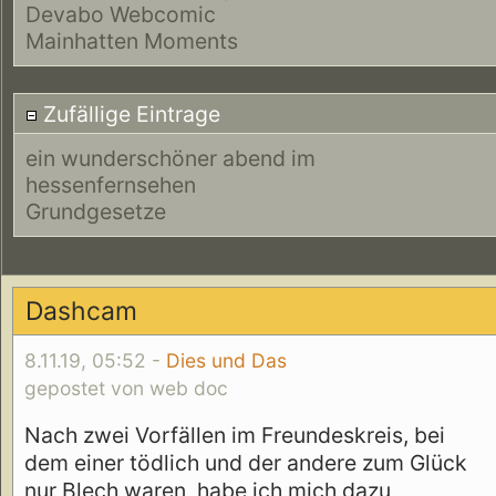
Devabo Webcomic
Mainhatten Moments
Zufällige Eintrage
ein wunderschöner abend im
hessenfernsehen
Grundgesetze
Dashcam
8.11.19, 05:52 -
Dies und Das
gepostet von web doc
Nach zwei Vorfällen im Freundeskreis, bei
dem einer tödlich und der andere zum Glück
nur Blech waren, habe ich mich dazu