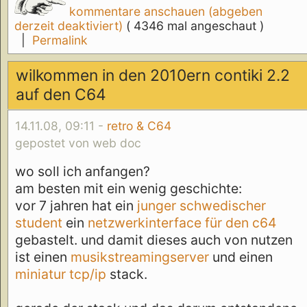
kommentare anschauen (abgeben
derzeit deaktiviert)
( 4346 mal angeschaut )
|
Permalink
wilkommen in den 2010ern contiki 2.2
auf den C64
14.11.08, 09:11 -
retro & C64
gepostet von web doc
wo soll ich anfangen?
am besten mit ein wenig geschichte:
vor 7 jahren hat ein
junger schwedischer
student
ein
netzwerkinterface für den c64
gebastelt. und damit dieses auch von nutzen
ist einen
musikstreamingserver
und einen
miniatur tcp/ip
stack.