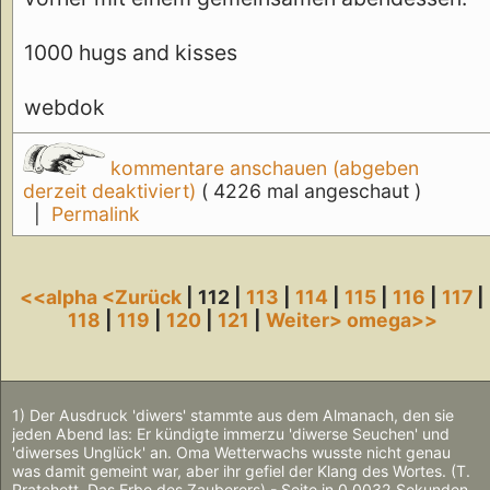
1000 hugs and kisses
webdok
kommentare anschauen (abgeben
derzeit deaktiviert)
( 4226 mal angeschaut )
|
Permalink
<<alpha
<Zurück
| 112 |
113
|
114
|
115
|
116
|
117
|
118
|
119
|
120
|
121
|
Weiter>
omega>>
1) Der Ausdruck 'diwers' stammte aus dem Almanach, den sie
jeden Abend las: Er kündigte immerzu 'diwerse Seuchen' und
'diwerses Unglück' an. Oma Wetterwachs wusste nicht genau
was damit gemeint war, aber ihr gefiel der Klang des Wortes. (T.
Pratchett, Das Erbe des Zauberers) - Seite in 0.0032 Sekunden