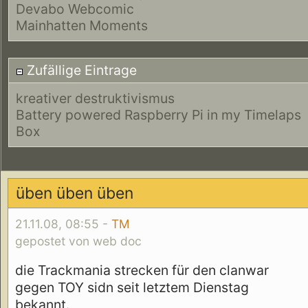
Devabo Webcomic
Mainhatten Moments
Zufällige Eintrage
kreativer destruktivismus
Battery powered Raspberry Pi in my Timelaps
Box
üben üben üben
21.11.08, 08:55 -
TM
gepostet von web doc
die Trackmania strecken für den clanwar
gegen TOY sidn seit letztem Dienstag
bekannt.