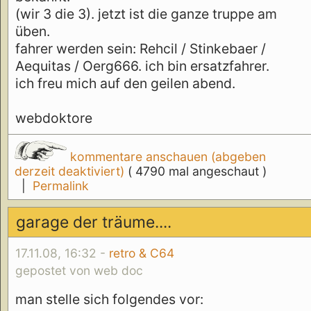
(wir 3 die 3). jetzt ist die ganze truppe am
üben.
fahrer werden sein: Rehcil / Stinkebaer /
Aequitas / Oerg666. ich bin ersatzfahrer.
ich freu mich auf den geilen abend.
webdoktore
kommentare anschauen (abgeben
derzeit deaktiviert)
( 4790 mal angeschaut )
|
Permalink
garage der träume....
17.11.08, 16:32 -
retro & C64
gepostet von web doc
man stelle sich folgendes vor: