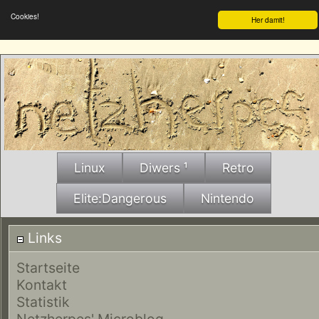
Cookies!
Her damit!
Linux
Diwers ¹
Retro
Elite:Dangerous
Nintendo
Links
Startseite
Kontakt
Statistik
Netzherpes' Microblog