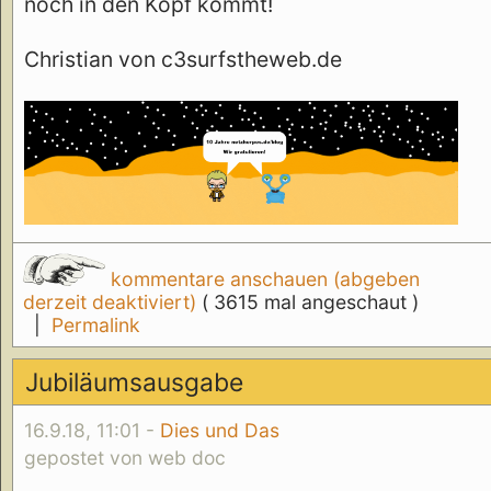
noch in den Kopf kommt!
Christian von c3surfstheweb.de
kommentare anschauen (abgeben
derzeit deaktiviert)
( 3615 mal angeschaut )
|
Permalink
Jubiläumsausgabe
16.9.18, 11:01 -
Dies und Das
gepostet von web doc