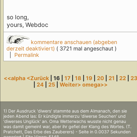
so long,
yours, Webdoc
kommentare anschauen (abgeben
derzeit deaktiviert)
( 3721 mal angeschaut )
|
Permalink
<<alpha
<Zurück
| 16 |
17
|
18
|
19
|
20
|
21
|
22
|
2
|
24
|
25
|
Weiter>
omega>>
1) Der Ausdruck 'diwers' stammte aus dem Almanach, den sie
jeden Abend las: Er kündigte immerzu 'diwerse Seuchen' und
'diwerses Unglück' an. Oma Wetterwachs wusste nicht genau
was damit gemeint war, aber ihr gefiel der Klang des Wortes. (T.
Pratchett, Das Erbe des Zauberers) - Seite in 0.0037 Sekunden
generiert | Site Views: 5148