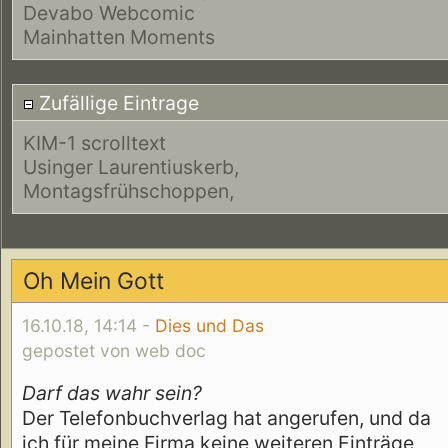
Devabo Webcomic
Mainhatten Moments
Zufällige Eintrage
KIM-1 scrolltext
Usinger Laurentiuskerb,
Montagsfrühschoppen,
Oh Mein Gott
16.10.18, 14:14 -
Dies und Das
gepostet von web doc
Darf das wahr sein?
Der Telefonbuchverlag hat angerufen, und da
ich für meine Firma keine weiteren Einträge