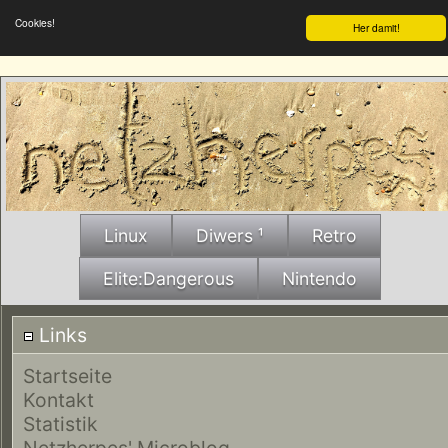
Cookies!
Her damit!
Linux
Diwers ¹
Retro
Elite:Dangerous
Nintendo
Links
Startseite
Kontakt
Statistik
Netzherpes' Microblog