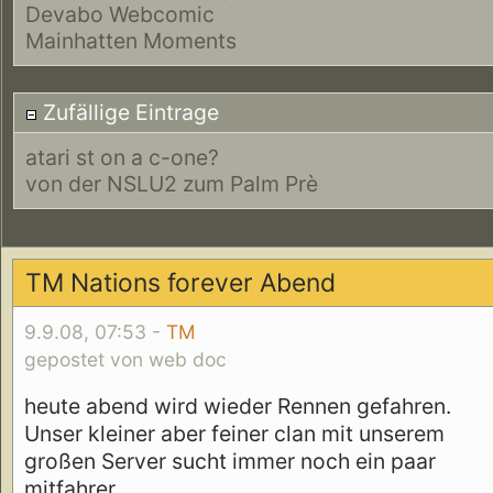
Devabo Webcomic
Mainhatten Moments
Zufällige Eintrage
atari st on a c-one?
von der NSLU2 zum Palm Prè
TM Nations forever Abend
9.9.08, 07:53 -
TM
gepostet von web doc
heute abend wird wieder Rennen gefahren.
Unser kleiner aber feiner clan mit unserem
großen Server sucht immer noch ein paar
mitfahrer.