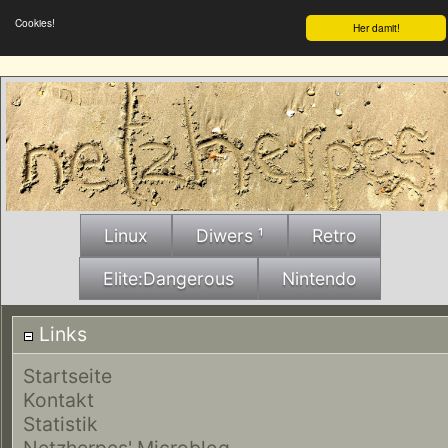
Cookies!
Her damit!
Linux
Diwers ¹
Retro
Elite:Dangerous
Nintendo
Links
Startseite
Kontakt
Statistik
Netzherpes' Microblog