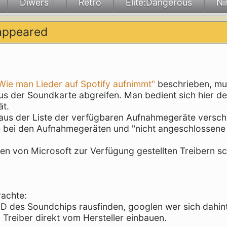
Diwers ¹
Retro
Elite:Dangerous
Ni
sappeared
Wie man Lieder auf Spotify aufnimmt"
beschrieben, m
us der Soundkarte abgreifen. Man bedient sich hier d
ät.
h aus der Liste der verfügbaren Aufnahmegeräte versc
e bei den Aufnahmegeräten und "nicht angeschlossene
en von Microsoft zur Verfügung gestellten Treibern sc
rachte:
D des Soundchips rausfinden, googlen wer sich dahin
n Treiber direkt vom Hersteller einbauen.