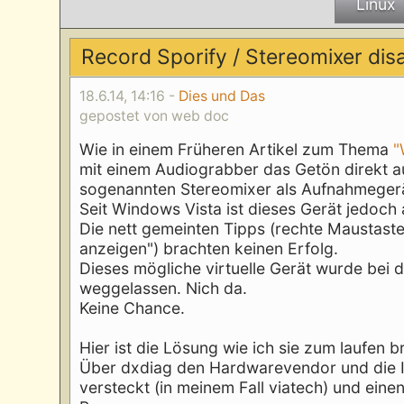
Linux
Record Sporify / Stereomixer di
18.6.14, 14:16 -
Dies und Das
gepostet von web doc
Wie in einem Früheren Artikel zum Thema
"
mit einem Audiograbber das Getön direkt a
sogenannten Stereomixer als Aufnahmeger
Seit Windows Vista ist dieses Gerät jedoc
Die nett gemeinten Tipps (rechte Maustast
anzeigen") brachten keinen Erfolg.
Dieses mögliche virtuelle Gerät wurde bei d
weggelassen. Nich da.
Keine Chance.
Hier ist die Lösung wie ich sie zum laufen b
Über dxdiag den Hardwarevendor und die I
versteckt (in meinem Fall viatech) und eine