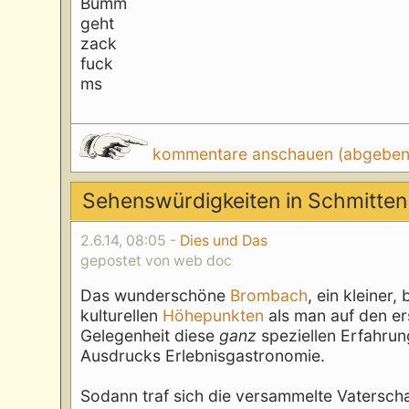
Bumm
geht
zack
fuck
ms
kommentare anschauen (abgeben d
Sehenswürdigkeiten in Schmitte
2.6.14, 08:05 -
Dies und Das
gepostet von web doc
Das wunderschöne
Brombach
, ein kleiner,
kulturellen
Höhepunkten
als man auf den er
Gelegenheit diese
ganz
speziellen Erfahrun
Ausdrucks Erlebnisgastronomie.
Sodann traf sich die versammelte Vatersc