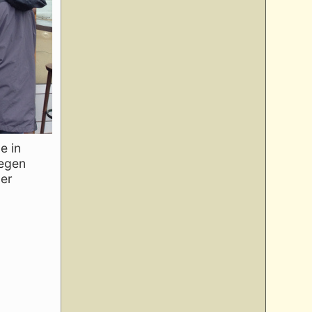
e in
wegen
der