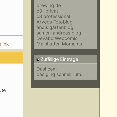
drewing.de
c3 -privat
c3 professional
Arveds Fotoblog
andis gartenblog
samen-andreas blog
Devabo Webcomic
Mainhatten Moments
link
Zufällige Eintrage
Dashcam
das ging schnell rum.
ute
n