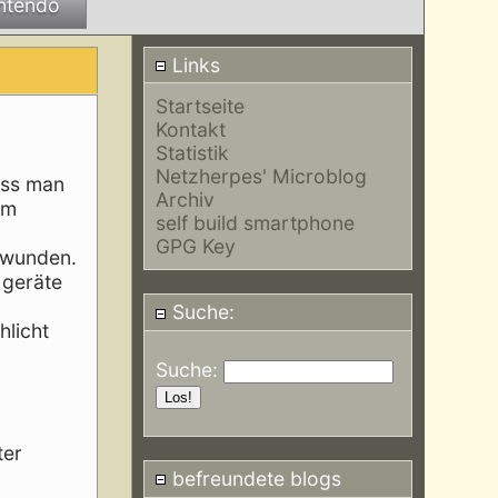
ntendo
Links
Startseite
Kontakt
Statistik
Netzherpes' Microblog
uss man
Archiv
em
self build smartphone
GPG Key
hwunden.
 geräte
Suche:
hlicht
Suche:
ter
befreundete blogs