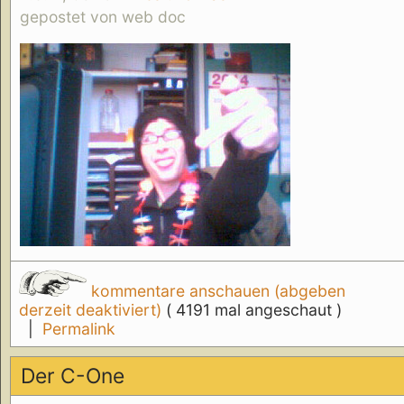
gepostet von web doc
kommentare anschauen (abgeben
derzeit deaktiviert)
( 4191 mal angeschaut )
|
Permalink
Der C-One