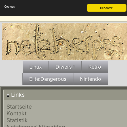
Cookies!
Her damit!
Linux
Diwers ¹
Retro
Elite:Dangerous
Nintendo
Links
Startseite
Kontakt
Statistik
Netzherpes' Microblog