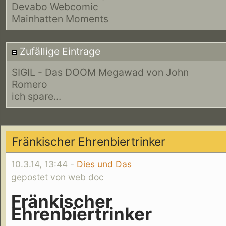
Devabo Webcomic
Mainhatten Moments
Zufällige Eintrage
SIGIL - Das DOOM Megawad von John
Romero
ich spare...
Fränkischer Ehrenbiertrinker
10.3.14, 13:44 -
Dies und Das
gepostet von web doc
Fränkischer
Ehrenbiertrinker