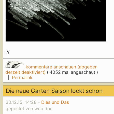
:'(
kommentare anschauen (abgeben
derzeit deaktiviert)
( 4052 mal angeschaut )
|
Permalink
Die neue Garten Saison lockt schon
30.12.15, 14:28 -
Dies und Das
gepostet von web doc