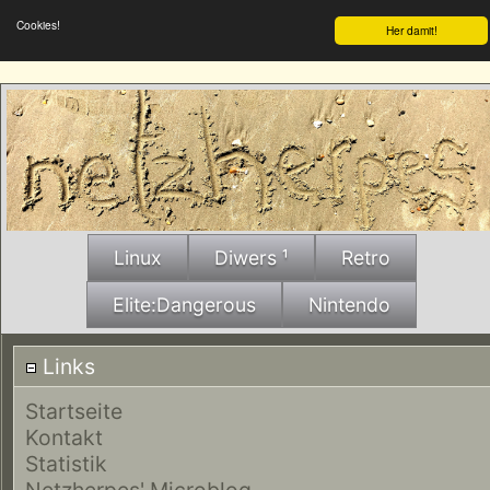
Cookies!
Her damit!
Linux
Diwers ¹
Retro
Elite:Dangerous
Nintendo
Links
Startseite
Kontakt
Statistik
Netzherpes' Microblog