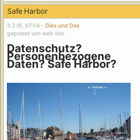
Safe Harbor
3.2.16, 07:54 -
Dies und Das
gepostet von web doc
Datenschutz?
Personenbezogene
Daten? Safe Harbor?