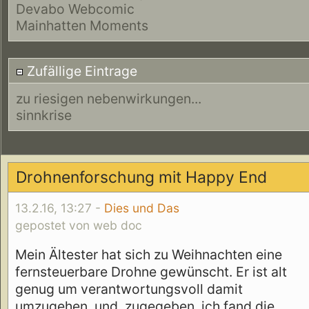
Devabo Webcomic
Mainhatten Moments
Zufällige Eintrage
zu riesigen nebenwirkungen...
sinnkrise
Drohnenforschung mit Happy End
13.2.16, 13:27 -
Dies und Das
gepostet von web doc
Mein Ältester hat sich zu Weihnachten eine
fernsteuerbare Drohne gewünscht. Er ist alt
genug um verantwortungsvoll damit
umzugehen, und, zugegeben, ich fand die