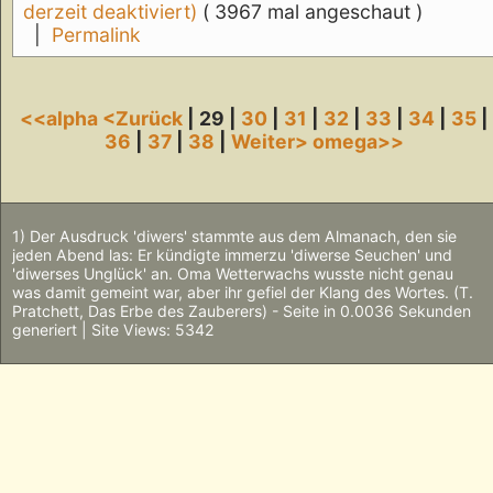
derzeit deaktiviert)
( 3967 mal angeschaut )
|
Permalink
<<alpha
<Zurück
| 29 |
30
|
31
|
32
|
33
|
34
|
35
|
36
|
37
|
38
|
Weiter>
omega>>
1) Der Ausdruck 'diwers' stammte aus dem Almanach, den sie
jeden Abend las: Er kündigte immerzu 'diwerse Seuchen' und
'diwerses Unglück' an. Oma Wetterwachs wusste nicht genau
was damit gemeint war, aber ihr gefiel der Klang des Wortes. (T.
Pratchett, Das Erbe des Zauberers) - Seite in 0.0036 Sekunden
generiert | Site Views: 5342