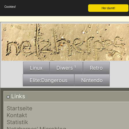
Cookies!
Her damit!
Linux
Diwers ¹
Retro
Elite:Dangerous
Nintendo
Links
Startseite
Kontakt
Statistik
Netzherpes' Microblog