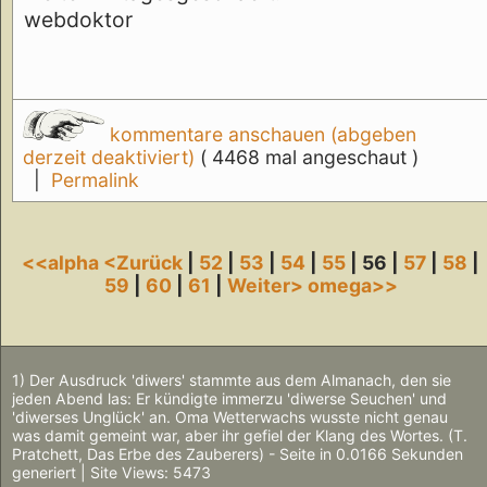
webdoktor
kommentare anschauen (abgeben
derzeit deaktiviert)
( 4468 mal angeschaut )
|
Permalink
<<alpha
<Zurück
|
52
|
53
|
54
|
55
| 56 |
57
|
58
|
59
|
60
|
61
|
Weiter>
omega>>
1) Der Ausdruck 'diwers' stammte aus dem Almanach, den sie
jeden Abend las: Er kündigte immerzu 'diwerse Seuchen' und
'diwerses Unglück' an. Oma Wetterwachs wusste nicht genau
was damit gemeint war, aber ihr gefiel der Klang des Wortes. (T.
Pratchett, Das Erbe des Zauberers) - Seite in 0.0166 Sekunden
generiert | Site Views: 5473