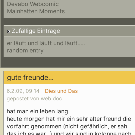
Devabo Webcomic
Mainhatten Moments
Zufällige Eintrage
er läuft und läuft und läuft.....
random entry
gute freunde...
6.2.09, 09:14 -
Dies und Das
gepostet von web doc
hat man ein leben lang.
heute morgen hat mir ein sehr alter freund die
vorfahrt genommen (nicht gefährlich, er sah
das ich es war...) und wir sind in kolonne nach