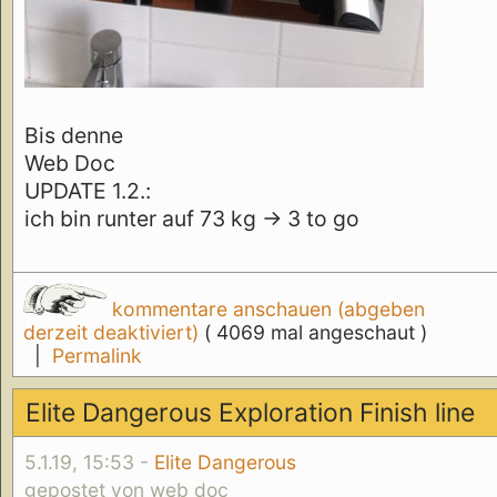
Bis denne
Web Doc
UPDATE 1.2.:
ich bin runter auf 73 kg -> 3 to go
kommentare anschauen (abgeben
derzeit deaktiviert)
( 4069 mal angeschaut )
|
Permalink
Elite Dangerous Exploration Finish line
5.1.19, 15:53 -
Elite Dangerous
gepostet von web doc