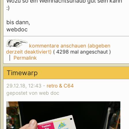
Wozu so ein Weihnachtsurlaub gut sein kann
:)
bis dann,
webdoc
kommentare anschauen (abgeben
derzeit deaktiviert)
( 4298 mal angeschaut )
|
Permalink
Timewarp
29.12.18, 12:43 -
retro & C64
gepostet von web doc