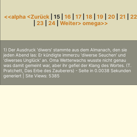
<<alpha
<Zurück
| 15 |
16
|
17
|
18
|
19
|
20
|
21
|
2
|
23
|
24
|
Weiter>
omega>>
1) Der Ausdruck 'diwers' stammte aus dem Almanach, den sie
jeden Abend las: Er kündigte immerzu 'diwerse Seuchen' und
'diwerses Unglück' an. Oma Wetterwachs wusste nicht genau
was damit gemeint war, aber ihr gefiel der Klang des Wortes. (T.
Pratchett, Das Erbe des Zauberers) - Seite in 0.0038 Sekunden
generiert | Site Views: 5385