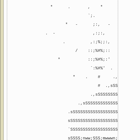
                *      .       ,    *          .    
                               `;.

                      *   -      ;:,   -    *     - 
              .  -               ,:;:,

                     .          ,:;%;;:,           *
                          /    ::;%#%;::   *    .

                   *           ::;%#%;:'

                                `:%#%'  .   .,,.

                         *    .    #     .,sSSSSs

                                   #  .,sSSSSSSSS

                                .,sSSSSSSSSSSSS'

                           .,sSSSSSSSSSSSSSSSSSs,

                       .sSSSSSSSSSSSSSSSSSSSSSSSS

                       sSSSSSSSSSSSSSSSSSSSSSSSS'

                       `SSSSSSSSSSSSSSSSSSSSSSS'

                       sSSSS;nww;SSS;mwwwn;SSSSs
