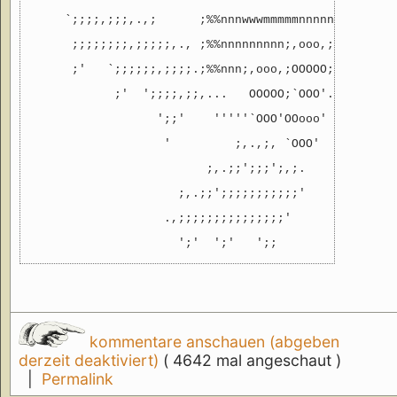
     `;;;;,;;;,.,;      ;%%nnnwwwmmmmmnnnnnn%%;  ,  
      ;;;;;;;;,;;;;;,., ;%%nnnnnnnnn;,ooo,;n%%;   ;;
      ;'   `;;;;;;,;;;;.;%%nnn;,ooo,;OOOOO;n%%;  .;;
            ;'  ';;;;,;;,...   OOOOO;`OOO'..,,;,;;,;
                  ';;'    '''''`OOO'OOooo' ''' ;'   
                   '         ;,.,;, `OOO'

                         ;,.;;';;;';,;.

                     ;,.;;';;;;;;;;;;;'

                   .,;;;;;;;;;;;;;;;'

kommentare anschauen (abgeben
derzeit deaktiviert)
( 4642 mal angeschaut )
|
Permalink