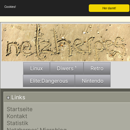
Cookies!
Her damit!
Linux
Diwers ¹
Retro
Elite:Dangerous
Nintendo
Links
Startseite
Kontakt
Statistik
Netzherpes' Microblog