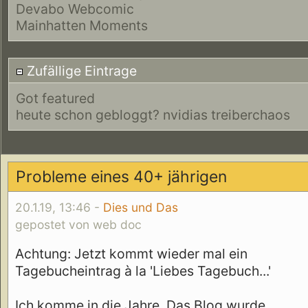
Devabo Webcomic
Mainhatten Moments
Zufällige Eintrage
Got featured
heute schon gebloggt? nvidias treiberchaos
Probleme eines 40+ jährigen
20.1.19, 13:46 -
Dies und Das
gepostet von web doc
Achtung: Jetzt kommt wieder mal ein
Tagebucheintrag à la 'Liebes Tagebuch...'
Ich komme in die Jahre. Das Blog wurde