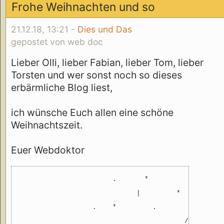
Frohe Weihnachten und so
21.12.18, 13:21 -
Dies und Das
gepostet von web doc
Lieber Olli, lieber Fabian, lieber Tom, lieber
Torsten und wer sonst noch so dieses
erbärmliche Blog liest,
ich wünsche Euch allen eine schöne
Weihnachtszeit.
Euer Webdoktor
                        .       *

                              |         *

                   .    *         .            *

                                          /
