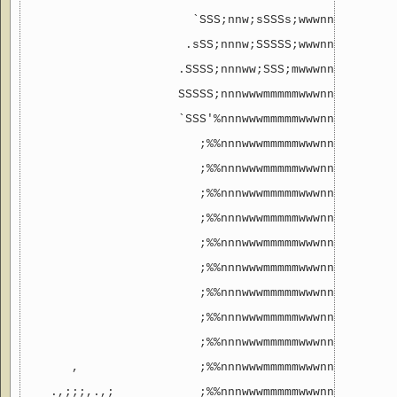
                       `SSS;nnw;sSSSs;wwwnnn;SSSs

                      .sSS;nnnw;SSSSS;wwwnnn%;SSS

                     .SSSS;nnnww;SSS;mwwwnnn%;SS'

                     SSSSS;nnnwwwmmmmmwwwnnn%%;

                     `SSS'%nnnwwwmmmmmwwwnnn%%;

                        ;%%nnnwwwmmmmmwwwnnn%%;

                        ;%%nnnwwwmmmmmwwwnnn%%;

                        ;%%nnnwwwmmmmmwwwnnn%%;

                        ;%%nnnwwwmmmmmwwwnnn%%;

                        ;%%nnnwwwmmmmmwwwnnn%%;

                        ;%%nnnwwwmmmmmwwwnnn%%;

                        ;%%nnnwwwmmmmmwwwnnn%%;

                        ;%%nnnwwwmmmmmwwwnnn%%;

                        ;%%nnnwwwmmmmmwwwnnn%%;

      ,                 ;%%nnnwwwmmmmmwwwnnn%%;

   .,;;;,.,;            ;%%nnnwwwmmmmmwwwnnn%%;     