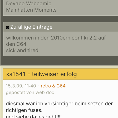
Devabo Webcomic
Mainhatten Moments
Zufällige Eintrage
wilkommen in den 2010ern contiki 2.2 auf
den C64
sick and tired
xs1541 - teilweiser erfolg
15.3.09, 11:40 -
retro & C64
gepostet von web doc
diesmal war ich vorsichtiger beim setzen der
richtigen fuses.
und siehe da: es geht!!!!