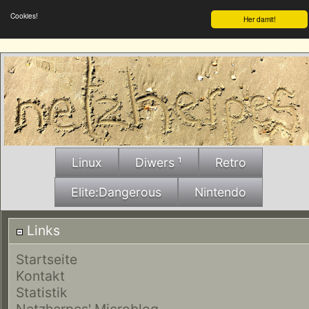
Cookies!
Her damit!
Linux
Diwers ¹
Retro
Elite:Dangerous
Nintendo
Links
Startseite
Kontakt
Statistik
Netzherpes' Microblog