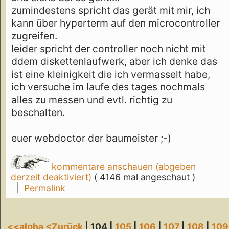
zumindestens spricht das gerät mit mir, ich
kann über hyperterm auf den microcontroller
zugreifen.
leider spricht der controller noch nicht mit
ddem diskettenlaufwerk, aber ich denke das
ist eine kleinigkeit die ich vermasselt habe,
ich versuche im laufe des tages nochmals
alles zu messen und evtl. richtig zu
beschalten.
euer webdoctor der baumeister ;-)
kommentare anschauen (abgeben
derzeit deaktiviert)
( 4146 mal angeschaut )
|
Permalink
<<alpha
<Zurück
| 104 |
105
|
106
|
107
|
108
|
109