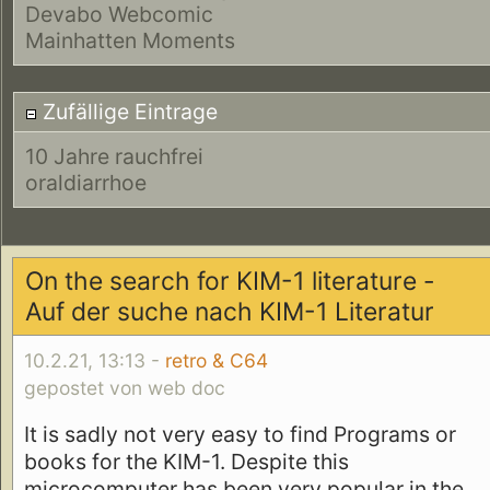
Devabo Webcomic
Mainhatten Moments
Zufällige Eintrage
10 Jahre rauchfrei
oraldiarrhoe
On the search for KIM-1 literature -
Auf der suche nach KIM-1 Literatur
10.2.21, 13:13 -
retro & C64
gepostet von web doc
It is sadly not very easy to find Programs or
books for the KIM-1. Despite this
microcomputer has been very popular in the