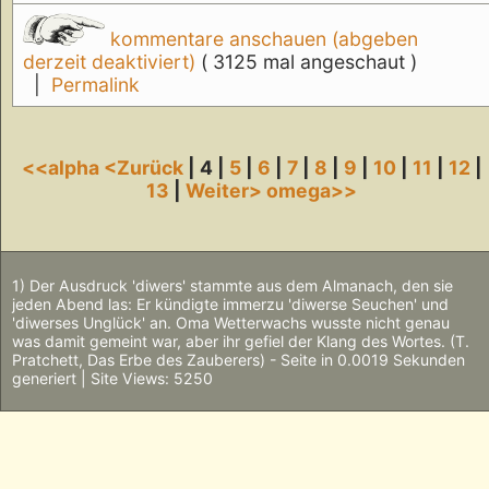
kommentare anschauen (abgeben
derzeit deaktiviert)
( 3125 mal angeschaut )
|
Permalink
<<alpha
<Zurück
| 4 |
5
|
6
|
7
|
8
|
9
|
10
|
11
|
12
|
13
|
Weiter>
omega>>
1) Der Ausdruck 'diwers' stammte aus dem Almanach, den sie
jeden Abend las: Er kündigte immerzu 'diwerse Seuchen' und
'diwerses Unglück' an. Oma Wetterwachs wusste nicht genau
was damit gemeint war, aber ihr gefiel der Klang des Wortes. (T.
Pratchett, Das Erbe des Zauberers) - Seite in 0.0019 Sekunden
generiert | Site Views: 5250