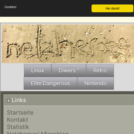
Cookies!
Her damit!
Linux
Diwers ¹
Retro
Elite:Dangerous
Nintendo
Links
Startseite
Kontakt
Statistik
Netzherpes' Microblog