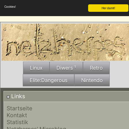
Cookies!
Her damit!
Linux
Diwers ¹
Retro
Elite:Dangerous
Nintendo
Links
Startseite
Kontakt
Statistik
Netzherpes' Microblog