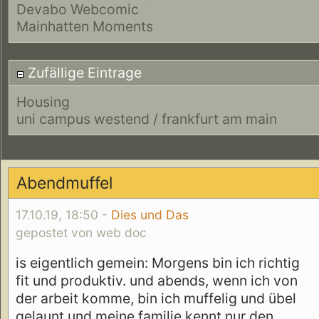
Devabo Webcomic
Mainhatten Moments
Zufällige Eintrage
Housing
uni campus westend / frankfurt am main
Abendmuffel
17.10.19, 18:50 -
Dies und Das
gepostet von web doc
is eigentlich gemein: Morgens bin ich richtig
fit und produktiv. und abends, wenn ich von
der arbeit komme, bin ich muffelig und übel
gelaunt und meine familie kennt nur den