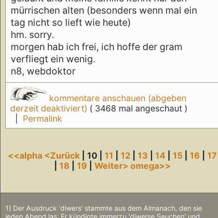
mürrischen alten (besonders wenn mal ein
tag nicht so lieft wie heute)
hm. sorry.
morgen hab ich frei, ich hoffe der gram
verfliegt ein wenig.
n8, webdoktor
kommentare anschauen (abgeben
derzeit deaktiviert)
( 3468 mal angeschaut )
|
Permalink
<<alpha
<Zurück
| 10 |
11
|
12
|
13
|
14
|
15
|
16
|
17
|
18
|
19
|
Weiter>
omega>>
1) Der Ausdruck 'diwers' stammte aus dem Almanach, den sie
jeden Abend las: Er kündigte immerzu 'diwerse Seuchen' und