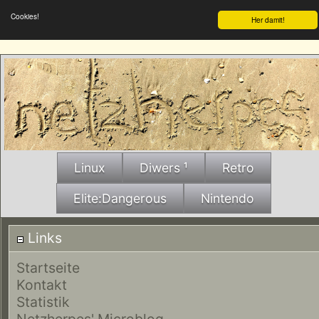
Cookies!
Her damit!
Linux
Diwers ¹
Retro
Elite:Dangerous
Nintendo
Links
Startseite
Kontakt
Statistik
Netzherpes' Microblog