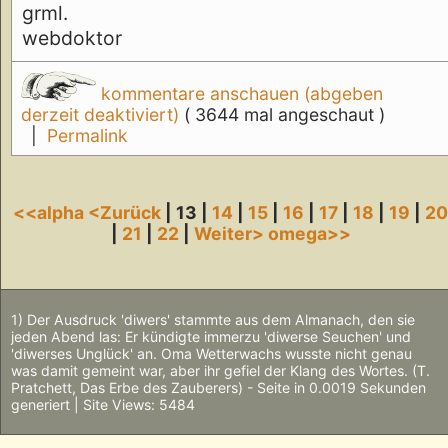
grml.
webdoktor
kommentare anschauen (abgeben
derzeit deaktiviert)
( 3644 mal angeschaut )
|
Permalink
<<alpha
<Zurück
| 13 |
14
|
15
|
16
|
17
|
18
|
19
|
2
|
21
|
22
|
Weiter>
omega>>
1) Der Ausdruck 'diwers' stammte aus dem Almanach, den sie
jeden Abend las: Er kündigte immerzu 'diwerse Seuchen' und
'diwerses Unglück' an. Oma Wetterwachs wusste nicht genau
was damit gemeint war, aber ihr gefiel der Klang des Wortes. (T.
Pratchett, Das Erbe des Zauberers) - Seite in 0.0019 Sekunden
generiert | Site Views: 5484