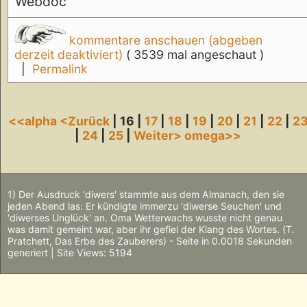
Webdoc
kommentare anschauen (abgeben
derzeit deaktiviert)
( 3539 mal angeschaut )
|
Permalink
<<alpha
<Zurück
| 16 |
17
|
18
|
19
|
20
|
21
|
22
|
2
|
24
|
25
|
Weiter>
omega>>
1) Der Ausdruck 'diwers' stammte aus dem Almanach, den sie
jeden Abend las: Er kündigte immerzu 'diwerse Seuchen' und
'diwerses Unglück' an. Oma Wetterwachs wusste nicht genau
was damit gemeint war, aber ihr gefiel der Klang des Wortes. (T.
Pratchett, Das Erbe des Zauberers) - Seite in 0.0018 Sekunden
generiert | Site Views: 5194