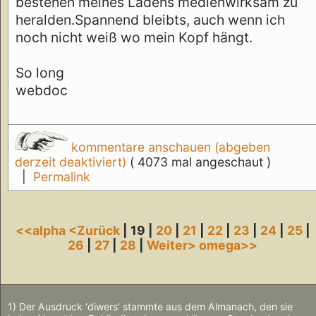
bestehen meines Ladens medienwirksam zu
heralden.Spannend bleibts, auch wenn ich
noch nicht weiß wo mein Kopf hängt.
So long
webdoc
kommentare anschauen (abgeben
derzeit deaktiviert)
( 4073 mal angeschaut )
|
Permalink
<<alpha
<Zurück
| 19 |
20
|
21
|
22
|
23
|
24
|
25
|
26
|
27
|
28
|
Weiter>
omega>>
1) Der Ausdruck 'diwers' stammte aus dem Almanach, den sie