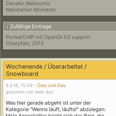
Devabo Webcomic
Mainhatten Moments
Zufällige Eintrage
PocketCHIP mit OpenGl-ES support
Oberpfalz, 2013
Wochenende / Überarbeitet /
Snowboard
6.2.18, 15:59 -
Dies und Das
gepostet von web doc
Was hier gerade abgeht ist unter der
Kategorie "Wenns läuft, läufts!" abzulegen:
Mein Angestellter bricht sich das Bein, die