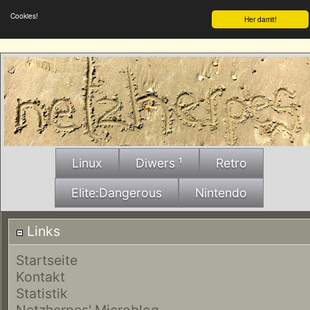
Cookies!
Her damit!
Linux
Diwers ¹
Retro
Elite:Dangerous
Nintendo
Links
Startseite
Kontakt
Statistik
Netzherpes' Microblog