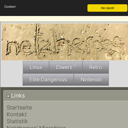
Cookies!
Her damit!
Linux
Diwers ¹
Retro
Elite:Dangerous
Nintendo
Links
Startseite
Kontakt
Statistik
Netzherpes' Microblog