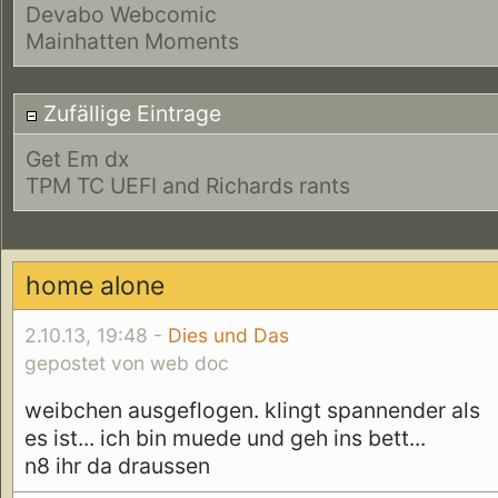
Devabo Webcomic
Mainhatten Moments
Zufällige Eintrage
Get Em dx
TPM TC UEFI and Richards rants
home alone
2.10.13, 19:48 -
Dies und Das
gepostet von web doc
weibchen ausgeflogen. klingt spannender als
es ist... ich bin muede und geh ins bett...
n8 ihr da draussen