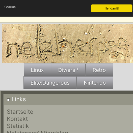
Cookies!
Her damit!
Linux
Diwers ¹
Retro
Elite:Dangerous
Nintendo
Links
Startseite
Kontakt
Statistik
Netzherpes' Microblog