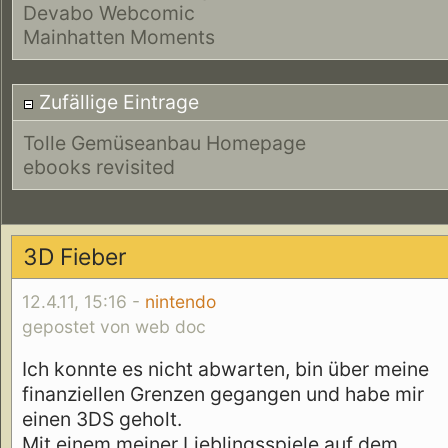
Devabo Webcomic
Mainhatten Moments
Zufällige Eintrage
Tolle Gemüseanbau Homepage
ebooks revisited
3D Fieber
12.4.11, 15:16 -
nintendo
gepostet von web doc
Ich konnte es nicht abwarten, bin über meine
finanziellen Grenzen gegangen und habe mir
einen 3DS geholt.
Mit einem meiner Lieblingsspiele auf dem