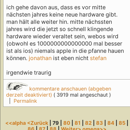
ich gehe davon aus, dass es vor mitte
nächsten jahres keine neue hardware gibt.
man hält alle weiter hin. mitte nächssten
jahres wird die jetzt so schnell klingende
hardware wieder veraltet sein, webos wird
(obwohl es 1000000000000000 mal besser
ist als ios) niemals apple in die pfanne hauen
können.
jonathan
ist eben nicht
stefan
irgendwie traurig
kommentare anschauen (abgeben
derzeit deaktiviert)
( 3919 mal angeschaut )
|
Permalink
<<alpha
<Zurück
| 79 |
80
|
81
|
82
|
83
|
84
|
85
|
86
|
87
|
88
|
Weiter>
omega>>