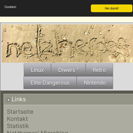
Cookies!
Her damit!
Linux
Diwers ¹
Retro
Elite:Dangerous
Nintendo
Links
Startseite
Kontakt
Statistik
Netzherpes' Microblog