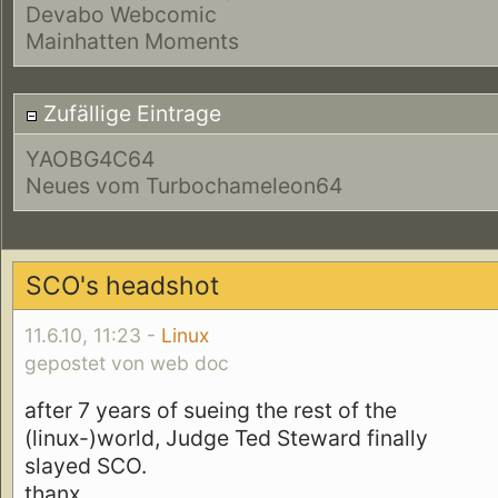
Devabo Webcomic
Mainhatten Moments
Zufällige Eintrage
YAOBG4C64
Neues vom Turbochameleon64
SCO's headshot
11.6.10, 11:23 -
Linux
gepostet von web doc
after 7 years of sueing the rest of the
(linux-)world, Judge Ted Steward finally
slayed SCO.
thanx.