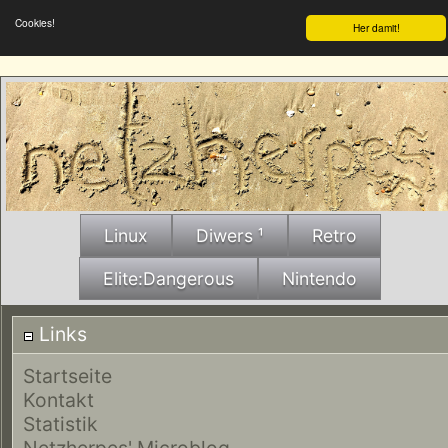
Cookies!
Her damit!
Linux
Diwers ¹
Retro
Elite:Dangerous
Nintendo
Links
Startseite
Kontakt
Statistik
Netzherpes' Microblog