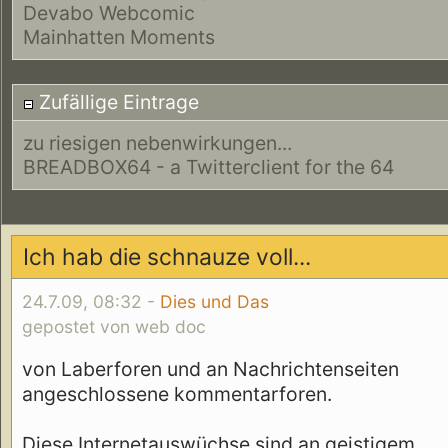
Devabo Webcomic
Mainhatten Moments
Zufällige Eintrage
zu riesigen nebenwirkungen...
BREADBOX64 - a Twitterclient for the 64
Ich hab die schnauze voll...
24.7.09, 08:32 -
Dies und Das
gepostet von web doc
von Laberforen und an Nachrichtenseiten
angeschlossene kommentarforen.
Diese Internetauswüchse sind an geistigem