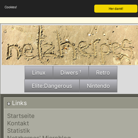
Cookies!
Her damit!
Linux
Diwers ¹
Retro
Elite:Dangerous
Nintendo
Links
Startseite
Kontakt
Statistik
Netzherpes' Microblog