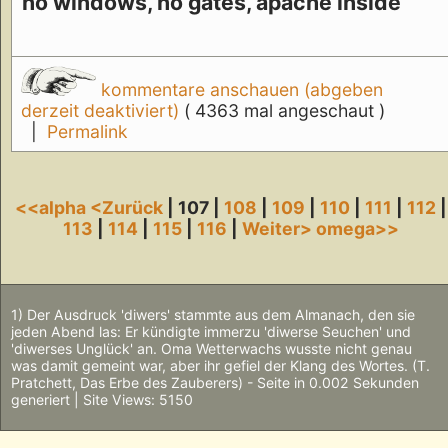
no windows, no gates, apache inside
kommentare anschauen (abgeben
derzeit deaktiviert)
( 4363 mal angeschaut )
|
Permalink
<<alpha
<Zurück
| 107 |
108
|
109
|
110
|
111
|
112
|
113
|
114
|
115
|
116
|
Weiter>
omega>>
1) Der Ausdruck 'diwers' stammte aus dem Almanach, den sie
jeden Abend las: Er kündigte immerzu 'diwerse Seuchen' und
'diwerses Unglück' an. Oma Wetterwachs wusste nicht genau
was damit gemeint war, aber ihr gefiel der Klang des Wortes. (T.
Pratchett, Das Erbe des Zauberers) - Seite in 0.002 Sekunden
generiert | Site Views: 5150