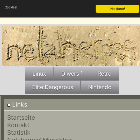
Cookies!
Her damit!
Linux
Diwers ¹
Retro
Elite:Dangerous
Nintendo
Links
Startseite
Kontakt
Statistik
Netzherpes' Microblog