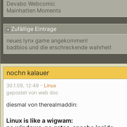
Devabo Webcomic
Mainhatten Moments
Zufällige Eintrage
neues lynx game angekommen!
badbios und die erschreckende wahrheit
nochn kalauer
30.1.09, 12:49 -
Linux
gepostet von web doc
diesmal von therealmaddin:
Linux is like a wigwam: