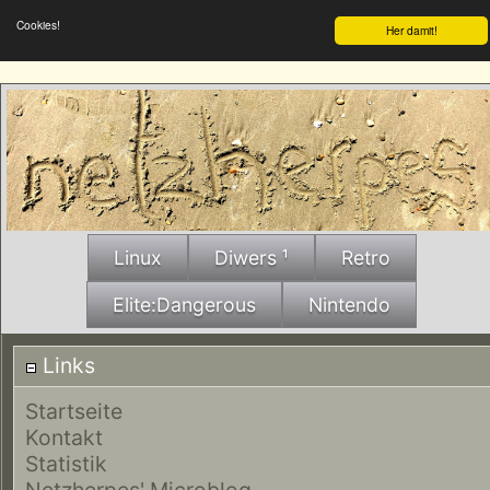
Cookies!
Her damit!
Linux
Diwers ¹
Retro
Elite:Dangerous
Nintendo
Links
Startseite
Kontakt
Statistik
Netzherpes' Microblog