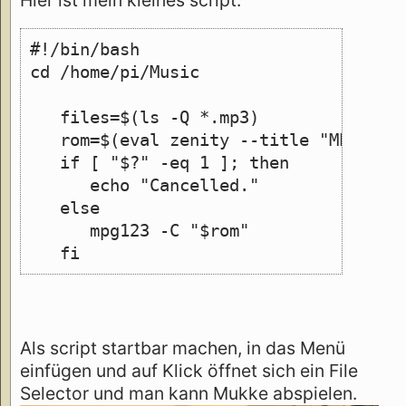
#!/bin/bash
cd /home/pi/Music
   files=$(ls -Q *.mp3)
   rom=$(eval zenity --title "MPG123"
   if [ "$?" -eq 1 ]; then
      echo "Cancelled."
   else
      mpg123 -C "$rom"
   fi
Als script startbar machen, in das Menü
einfügen und auf Klick öffnet sich ein File
Selector und man kann Mukke abspielen.