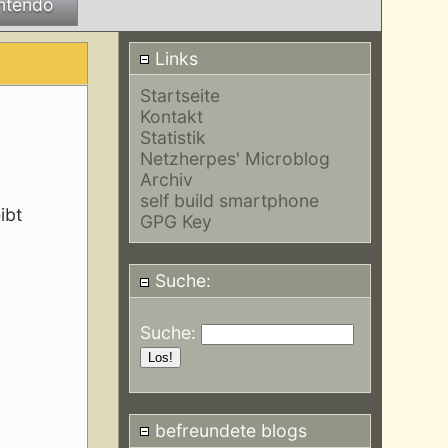
ntendo
Links
Startseite
Kontakt
Statistik
Netzherpes' Microblog
Archiv
self build smartphone
ibt
GPG Key
Suche:
Suche:
befreundete blogs