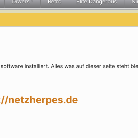
Diwers ¹
Retro
Elite:Dangerous
Ni
ftware installiert. Alles was auf dieser seite steht ble
://netzherpes.de