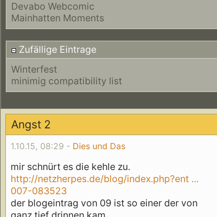
Devabo Webcomic
Mainhatten Moments
Zufällige Eintrage
Winterfest
minimig compatibility list
Angst 2
1.10.15, 08:29 -
Dies und Das
mir schnürt es die kehle zu.
http://netzherpes.de/blog/index.php?ent ...
007-083523
der blogeintrag von 09 ist so einer der von
ganz tief drinnen kam.