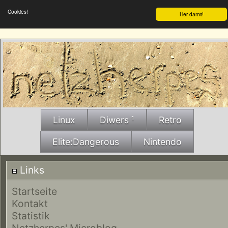
Cookies!
Her damit!
Linux
Diwers ¹
Retro
Elite:Dangerous
Nintendo
Links
Startseite
Kontakt
Statistik
Netzherpes' Microblog