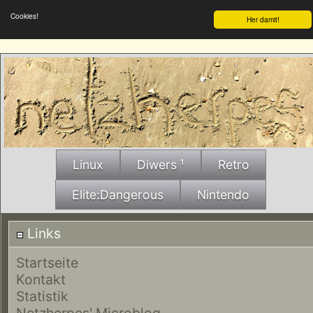
Cookies!
Her damit!
Linux
Diwers ¹
Retro
Elite:Dangerous
Nintendo
Links
Startseite
Kontakt
Statistik
Netzherpes' Microblog