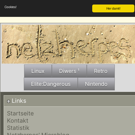
Cookies!
Her damit!
Linux
Diwers ¹
Retro
Elite:Dangerous
Nintendo
Links
Startseite
Kontakt
Statistik
Netzherpes' Microblog