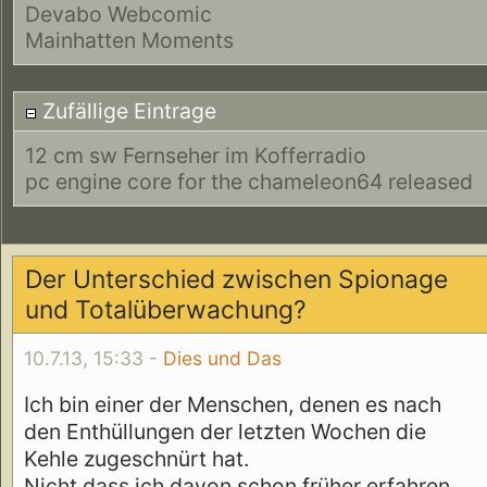
Devabo Webcomic
Mainhatten Moments
Zufällige Eintrage
12 cm sw Fernseher im Kofferradio
pc engine core for the chameleon64 released
Der Unterschied zwischen Spionage
und Totalüberwachung?
10.7.13, 15:33 -
Dies und Das
Ich bin einer der Menschen, denen es nach
den Enthüllungen der letzten Wochen die
Kehle zugeschnürt hat.
Nicht dass ich davon schon früher erfahren