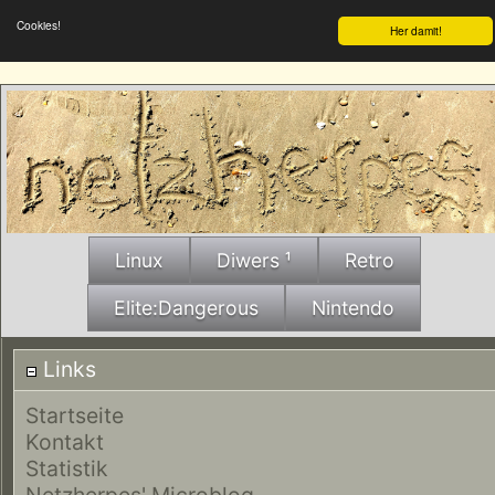
Cookies!
Her damit!
Linux
Diwers ¹
Retro
Elite:Dangerous
Nintendo
Links
Startseite
Kontakt
Statistik
Netzherpes' Microblog