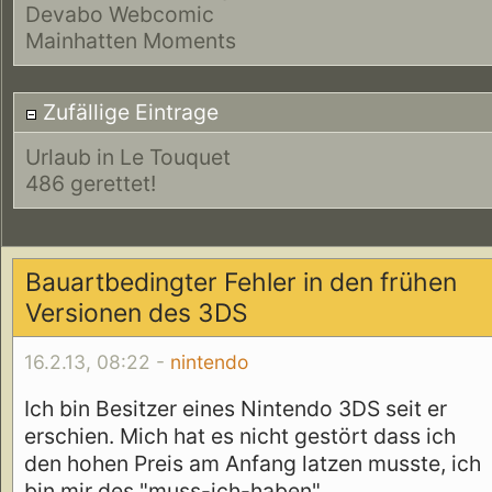
Devabo Webcomic
Mainhatten Moments
Zufällige Eintrage
Urlaub in Le Touquet
486 gerettet!
Bauartbedingter Fehler in den frühen
Versionen des 3DS
16.2.13, 08:22 -
nintendo
Ich bin Besitzer eines Nintendo 3DS seit er
erschien. Mich hat es nicht gestört dass ich
den hohen Preis am Anfang latzen musste, ich
bin mir des "muss-ich-haben"