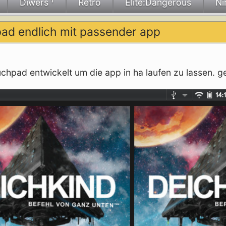
Diwers ¹
Retro
Elite:Dangerous
Ni
hpad endlich mit passender app
chpad entwickelt um die app in ha laufen zu lassen. g