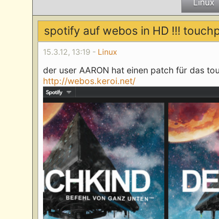
Linux
spotify auf webos in HD !!! touc
15.3.12, 13:19 -
Linux
der user AARON hat einen patch für das tou
http://webos.keroi.net/