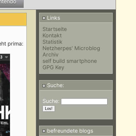
ntendo
Links
Startseite
Kontakt
Statistik
eht prima:
Netzherpes' Microblog
Archiv
self build smartphone
GPG Key
Suche:
Suche:
befreundete blogs