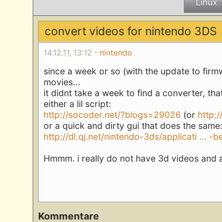
Linux
convert videos for nintendo 3DS
14.12.11, 13:12 -
nintendo
since a week or so (with the update to fir
movies...
it didnt take a week to find a converter, tha
either a lil script:
http://socoder.net/?blogs=29026
(or
http:
or a quick and dirty gui that does the same
http://dl.qj.net/nintendo-3ds/applicati ... -b
Hmmm. i really do not have 3d videos and am 
Kommentare