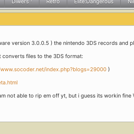
Diwers ¹
Retro
Elite:Dangerous
Ni
mware version 3.0.0.5 ) the nintendo 3DS records and p
t converts files to the 3DS format:
//www.socoder.net/index.php?blogs=29000
)
:
eta.html
not able to rip em off yt, but i guess its workin fine 