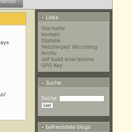
ntendo
Links
Startseite
Kontakt
Statistik
lays
Netzherpes' Microblog
Archiv
self build smartphone
GPG Key
Suche:
\o/
Suche:
befreundete blogs