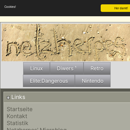
Cookies!
Her damit!
Linux
Diwers ¹
Retro
Elite:Dangerous
Nintendo
Links
Startseite
Kontakt
Statistik
Netzherpes' Microblog