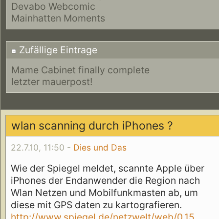
Devabo Webcomic
Mainhatten Moments
Zufällige Eintrage
Mame Cabinet finally complete
letzter mauerpost!
wlan scanning durch iPhones ?
22.7.10, 11:50 -
Dies und Das
Wie der Spiegel meldet, scannte Apple über
iPhones der Endanwender die Region nach
Wlan Netzen und Mobilfunkmasten ab, um
diese mit GPS daten zu kartografieren.
http://www.spiegel.de/netzwelt/web/0,15 ...