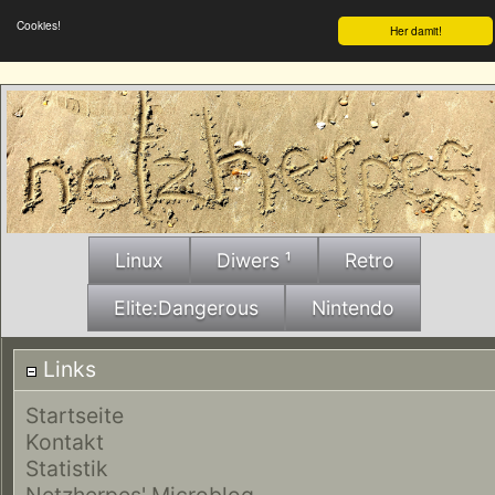
Cookies!
Her damit!
Linux
Diwers ¹
Retro
Elite:Dangerous
Nintendo
Links
Startseite
Kontakt
Statistik
Netzherpes' Microblog