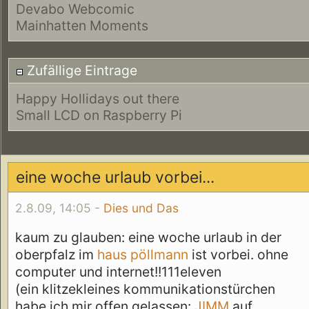
Devabo Webcomic
Mainhatten Moments
Zufällige Eintrage
Happy Hollidays out there
Small LCD on Raspberry Pi
eine woche urlaub vorbei...
2.8.09, 14:05 -
Dies und Das
kaum zu glauben: eine woche urlaub in der
oberpfalz im
haus pöllmann
ist vorbei. ohne
computer und internet!!111eleven
(ein klitzekleines kommunikationstürchen
habe ich mir offen gelassen:
JIMM
auf