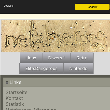
Cookies!
Her damit!
Linux
Diwers ¹
Retro
Elite:Dangerous
Nintendo
Links
Startseite
Kontakt
Statistik
Netzherpes' Microblog