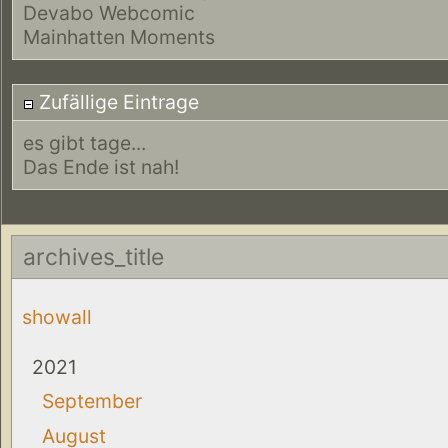
Devabo Webcomic
Mainhatten Moments
Zufällige Eintrage
es gibt tage...
Das Ende ist nah!
archives_title
showall
2021
September
August