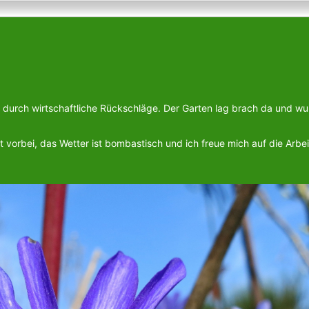
t durch wirtschaftliche Rückschläge. Der Garten lag brach da und w
 vorbei, das Wetter ist bombastisch und ich freue mich auf die Arbei