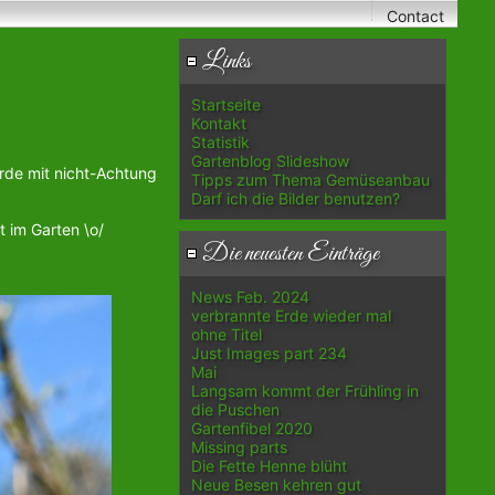
Contact
Links
Startseite
Kontakt
Statistik
Gartenblog Slideshow
urde mit nicht-Achtung
Tipps zum Thema Gemüseanbau
Darf ich die Bilder benutzen?
t im Garten \o/
Die neuesten Einträge
News Feb. 2024
verbrannte Erde wieder mal
ohne Titel
Just Images part 234
Mai
Langsam kommt der Frühling in
die Puschen
Gartenfibel 2020
Missing parts
Die Fette Henne blüht
Neue Besen kehren gut