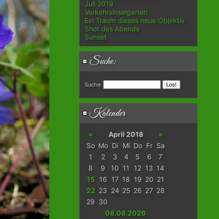
Juli 2019
Verkehrsinselgarten
Ein Traum dieses neue Objektiv
Shot des Abends
Sunset
Suche:
Suche:
Kalender
«
April 2018
»
So
Mo
Di
Mi
Do
Fr
Sa
1
2
3
4
5
6
7
8
9
10
11
12
13
14
15
16
17
18
19
20
21
22
23
24
25
26
27
28
29
30
08.08.2026