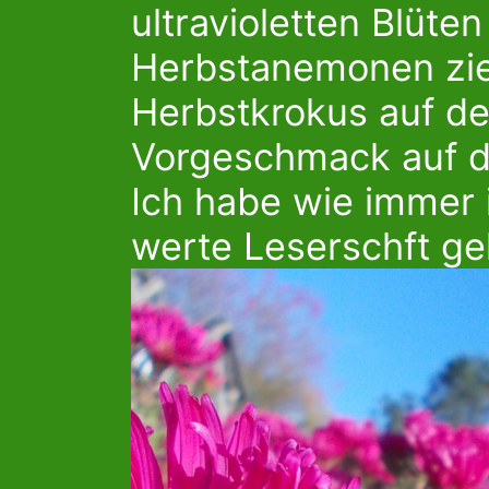
ultravioletten Blüten
Herbstanemonen zie
Herbstkrokus auf de
Vorgeschmack auf d
Ich habe wie immer ie
werte Leserschft gek