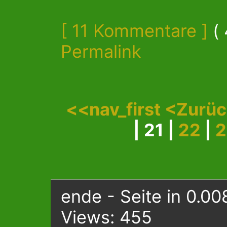
[ 11 Kommentare ]
( 
Permalink
<<nav_first
<Zurü
| 21 |
22
|
2
ende - Seite in 0.00
Views: 455