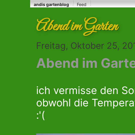
andis gartenblog
Feed
Abend im Garten
Freitag, Oktober 25, 2
Abend im Gart
ich vermisse den So
obwohl die Temperat
:'(