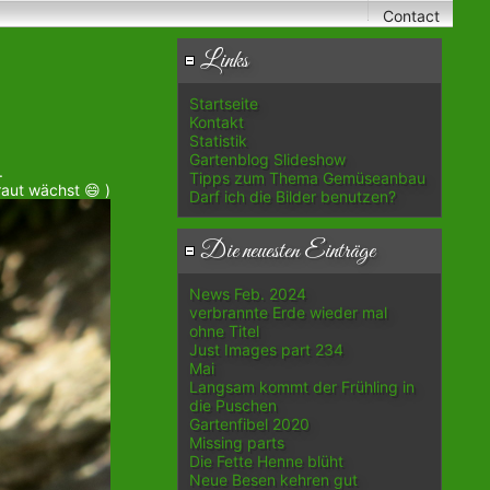
Contact
Links
Startseite
Kontakt
Statistik
Gartenblog Slideshow
.
Tipps zum Thema Gemüseanbau
aut wächst 😄 )
Darf ich die Bilder benutzen?
Die neuesten Einträge
News Feb. 2024
verbrannte Erde wieder mal
ohne Titel
Just Images part 234
Mai
Langsam kommt der Frühling in
die Puschen
Gartenfibel 2020
Missing parts
Die Fette Henne blüht
Neue Besen kehren gut