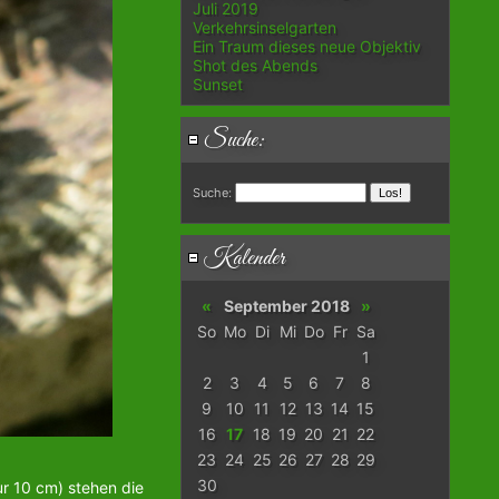
Juli 2019
Verkehrsinselgarten
Ein Traum dieses neue Objektiv
Shot des Abends
Sunset
Suche:
Suche:
Kalender
«
September 2018
»
So
Mo
Di
Mi
Do
Fr
Sa
1
2
3
4
5
6
7
8
9
10
11
12
13
14
15
16
17
18
19
20
21
22
23
24
25
26
27
28
29
30
r 10 cm) stehen die