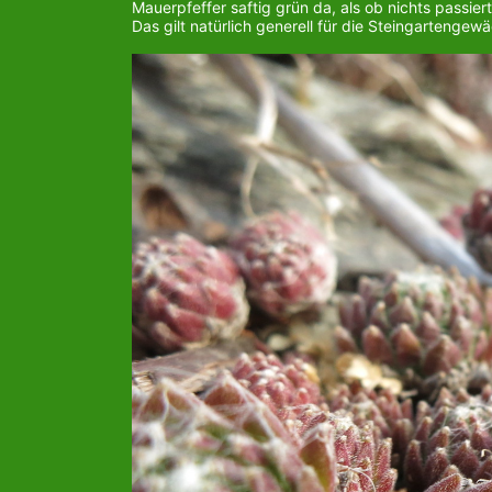
Mauerpfeffer saftig grün da, als ob nichts passier
Das gilt natürlich generell für die Steingarteng