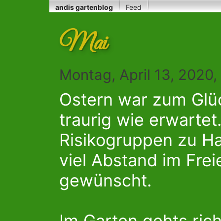
andis gartenblog
Feed
Mai
Montag, April 13, 2020
Ostern war zum Glüc
traurig wie erwartet
Risikogruppen zu H
viel Abstand im Fre
gewünscht.
Im Garten gehts rich