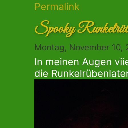
Permalink
Spooky Runkelrüb
Montag, November 10, 
In meinen Augen viie
die Runkelrübenlate