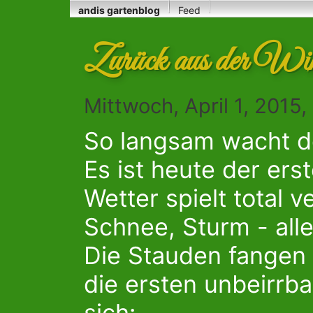
andis gartenblog
Feed
Zurück aus der Win
Mittwoch, April 1, 2015
So langsam wacht de
Es ist heute der ers
Wetter spielt total v
Schnee, Sturm - alle
Die Stauden fangen
die ersten unbeirrb
sich: