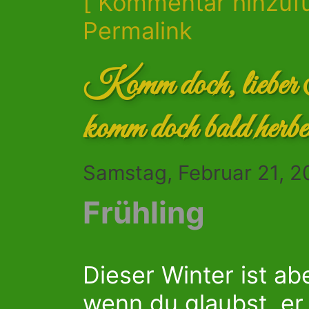
[ Kommentar hinzuf
Permalink
Komm doch, lieber 
komm doch bald herbe
Samstag, Februar 21, 2
Frühling
Dieser Winter ist a
wenn du glaubst, er