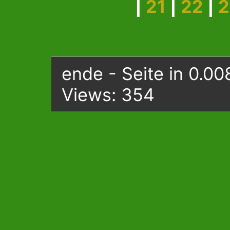
|
21
|
22
|
2
ende - Seite in 0.00
Views: 354