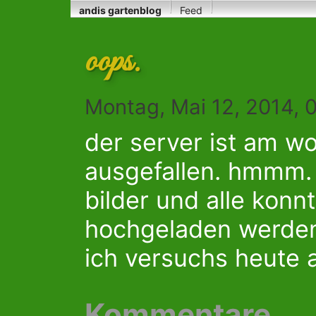
andis gartenblog
Feed
oops.
Montag, Mai 12, 2014, 
der server ist am 
ausgefallen. hmmm.
bilder und alle konn
hochgeladen werden
ich versuchs heute 
Kommentare