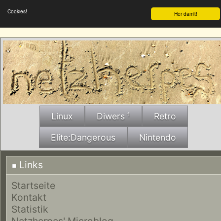
Cookies!
Her damit!
Linux
Diwers ¹
Retro
Elite:Dangerous
Nintendo
Links
Startseite
Kontakt
Statistik
Netzherpes' Microblog