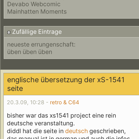
Devabo Webcomic
Mainhatten Moments
Zufällige Eintrage
neueste errungenschaft:
üben üben üben
englische übersetzung der xS-1541
seite
20.3.09, 10:28 -
retro & C64
bisher war das xs1541 project eine rein
deutsche veranstaltung.
diddl hat die seite in
deutsch
geschrieben,
das manual ist in german und auch die infos