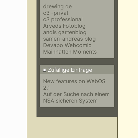
drewing.de
c3 -privat
c3 professional
Arveds Fotoblog
andis gartenblog
samen-andreas blog
Devabo Webcomic
Mainhatten Moments
Zufällige Eintrage
New features on WebOS
2.1
Auf der Suche nach einem
NSA sicheren System