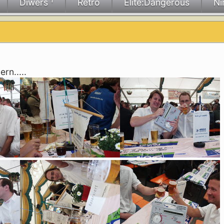
Diwers ¹
Retro
Elite:Dangerous
Ni
rn.....