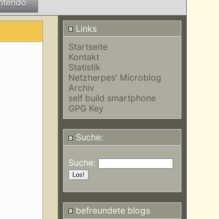
ntendo
Links
Startseite
Kontakt
Statistik
Netzherpes' Microblog
Archiv
self build smartphone
GPG Key
Suche:
Suche:
befreundete blogs