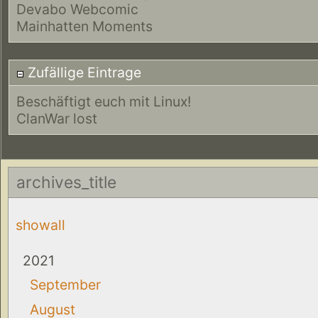
Devabo Webcomic
Mainhatten Moments
Zufällige Eintrage
Beschäftigt euch mit Linux!
ClanWar lost
archives_title
showall
2021
September
August