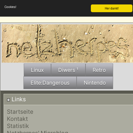
Cookies!
Her damit!
Linux
Diwers ¹
Retro
Elite:Dangerous
Nintendo
Links
Startseite
Kontakt
Statistik
Netzherpes' Microblog